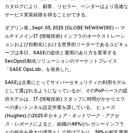
カタログにより、顧客、リセラー、ベンダーはより迅速な
サービス実装経路を得ることができる。
ダブリン発 , Sept. 03, 2025 (GLOBE NEWSWIRE) -- マ
ルチドメインIT (情報技術) インフラのオーケストレーシ
ョンおよび自動化における世界的リーダーであるユビキュ
ーブは本日、SASEの提供と運用のあり方を変革する
SecOps自動化ソリューションのマーケットプレイス
「SASE OpsLab」を発表した。
SASEは企業にとってサイバーセキュリティの利用モデル
として選ばれるようになっているが、そのPoPベースの提
供モデルは、IT (情報技術) スタッフに時間がかかりエラ
ーの多いトンネル設定作業を課している。 ヒューズ
(Hughes) の
2025年セキュア・ネットワーク・アクセ
ス・レポート
によると、組織の48%がレガシーインフラ
との統合を最大の課題として挙げており、39%が相互運用