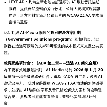
LEXI AD
：具備全新進階自訂選項的 AI 驅動音訊描述
服務，提供自然流暢的旁白敘述，並能大規模實現音訊
描述，這方面對於滿足預錄影片的 WCAG 2.1 AA 要求而
言極為重要。
此活動與 AI-Media 擴展的
政府解決方案計劃
（Government Solutions program）
互相呼應，該計
劃旨在透過可擴展的技術和可預測的成本模式來支援公共實
體。
教育網絡研討會：《ADA 第二章——透過 AI 簡化合規》
為了更有效地推動計劃，AI-Media 將於
2026 年 1 月 20
日
舉辦一場全國網絡研討會，題為
《ADA 第二章：透過 AI
簡化合規》
。 研討會將回顧 WCAG 2.1 AA 概述的無障礙要
求，並探討 AI 驅動的字幕及音訊描述解決方案如何協助達
致合規。 參與者可
在此
查看詳情，並登記參加網絡研討
會。